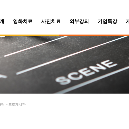
개
영화치료
사진치료
외부강의
기업특강
마당 > 포토게시판