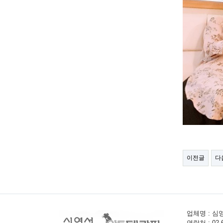
이전글
다
업체명 : 심영
연락처 : 02-6